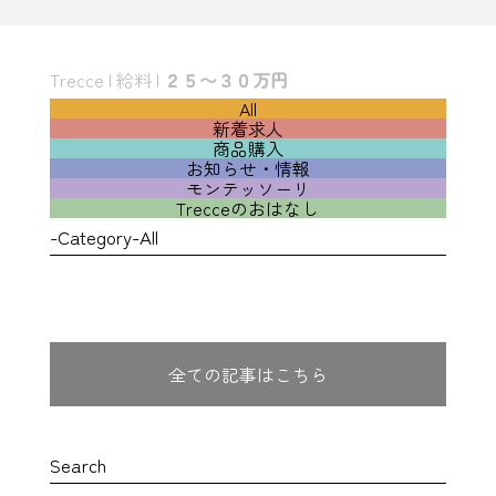
Trecce
|
給料
|
２５〜３０万円
All
新着求人
商品購入
お知らせ・情報
モンテッソーリ
Trecceのおはなし
-Category-All
全ての記事はこちら
Search