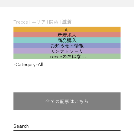
Trecce
|
エリア
|
関西
|
滋賀
All
新着求人
商品購入
お知らせ・情報
モンテッソーリ
Trecceのおはなし
-Category-All
全ての記事はこちら
Search