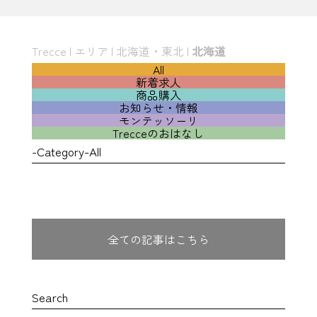
Trecce
|
エリア
|
北海道・東北
|
北海道
All
新着求人
商品購入
お知らせ・情報
モンテッソーリ
Trecceのおはなし
-Category-All
全ての記事はこちら
Search