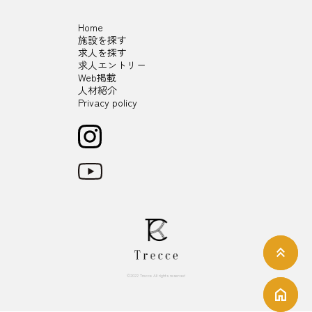
Home
施設を探す
求人を探す
求人エントリー
Web掲載
人材紹介
Privacy policy
keyboard_double_arrow_up
keyboard_double_arrow_up
©2022 Trecce All rights reserved
home
home